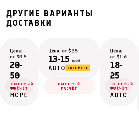
ДРУГИЕ ВАРИАНТЫ
ДОСТАВКИ
Цена:
Цена: от $2.5
Цена:
от $0.5
13-15
от $1.6
дней
20-
18-
АВТО
ЭКСПРЕСС
50
25
БЫСТРЫЙ
БЫСТРЫЙ
БЫСТРЫЙ
дней
дней
РАСЧЁТ
РАСЧЁТ
РАСЧЁТ
МОРЕ
АВТО