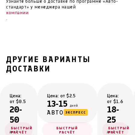
Узнайте больше о доставке по программе «Авто-
стандарт» у менеджера нашей
компании
.
ДРУГИЕ ВАРИАНТЫ
ДОСТАВКИ
Цена:
Цена: от $2.5
Цена:
от $0.5
13-15
от $1.6
дней
20-
18-
АВТО
ЭКСПРЕСС
50
25
БЫСТРЫЙ
БЫСТРЫЙ
БЫСТРЫЙ
дней
дней
РАСЧЁТ
РАСЧЁТ
РАСЧЁТ