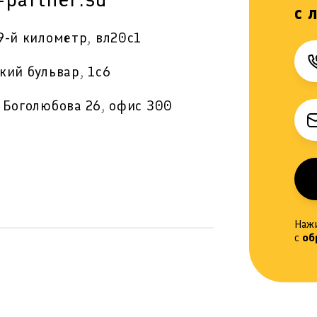
с 
9-й километр, вл20с1
кий бульвар, 1с6
 Боголюбова 26, офис 300
Наж
с
об