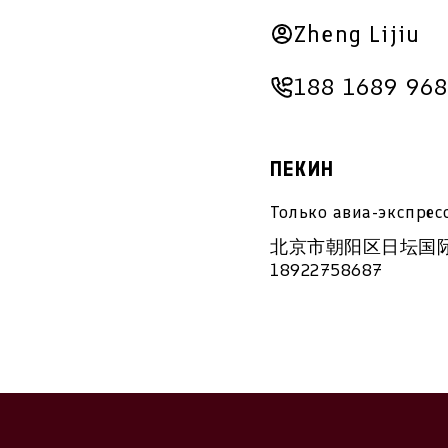
Zheng Lijiu
188 1689 96
ПЕКИН
Только авиа-экспрес
北京市朝阳区日坛国际B座1
18922758687