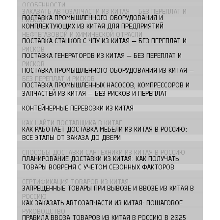
ОСОБЕННОСТИ
ЗАКАЗАТЬ АВТОЗАПЧАСТИ ИЗ КИТАЯ — БЕЗ ПЕРЕПЛАТ И
ПОСТАВКА ПРОМЫШЛЕННОГО ОБОРУДОВАНИЯ И
РИСКОВ
КОМПЛЕКТУЮЩИХ ИЗ КИТАЯ ДЛЯ ПРЕДПРИЯТИЙ
НЕФТЕГАЗОВОЙ И ХИМИЧЕСКОЙ ОТРАСЛИ
ПОСТАВКА СТАНКОВ С ЧПУ ИЗ КИТАЯ — БЕЗ ПЕРЕПЛАТ И
РИСКОВ
ПОСТАВКА ГЕНЕРАТОРОВ ИЗ КИТАЯ — БЕЗ ПЕРЕПЛАТ И
РИСКОВ
ПОСТАВКА ПРОМЫШЛЕННОГО ОБОРУДОВАНИЯ ИЗ КИТАЯ —
БЕЗ ПЕРЕПЛАТ И РИСКОВ
ПОСТАВКА ПРОМЫШЛЕННЫХ НАСОСОВ, КОМПРЕССОРОВ И
ЗАПЧАСТЕЙ ИЗ КИТАЯ — БЕЗ РИСКОВ И ПЕРЕПЛАТ
КОНТЕЙНЕРНЫЕ ПЕРЕВОЗКИ ИЗ КИТАЯ
КАК НАЙТИ ПОСТАВЩИКА В КИТАЕ
КАК РАБОТАЕТ ДОСТАВКА МЕБЕЛИ ИЗ КИТАЯ В РОССИЮ:
ВСЕ ЭТАПЫ ОТ ЗАКАЗА ДО ДВЕРИ
СПОСОБЫ ДОСТАВКИ САНТЕХНИКИ ИЗ КИТАЯ В РОССИЮ
ПЛАНИРОВАНИЕ ДОСТАВКИ ИЗ КИТАЯ: КАК ПОЛУЧАТЬ
ТОВАРЫ ВОВРЕМЯ С УЧЕТОМ СЕЗОННЫХ ФАКТОРОВ
СЕРТИФИКАЦИЯ ТОВАРОВ ИЗ КИТАЯ
ЗАПРЕЩЕННЫЕ ТОВАРЫ ПРИ ВЫВОЗЕ И ВВОЗЕ ИЗ КИТАЯ В
РОССИЮ
КАК ЗАКАЗАТЬ АВТОЗАПЧАСТИ ИЗ КИТАЯ: ПОШАГОВОЕ
РУКОВОДСТВО
ПРАВИЛА ВВОЗА ТОВАРОВ ИЗ КИТАЯ В РОССИЮ В 2025